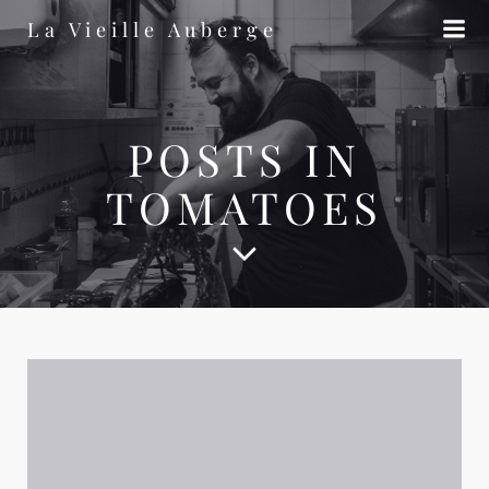
Aller
La Vieille Auberge
au
contenu
POSTS IN
TOMATOES