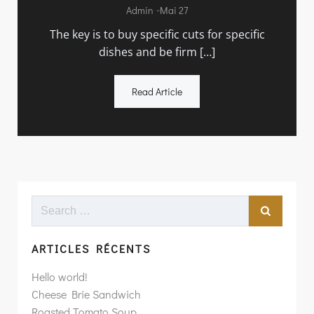
-
Admin
Mai 27
The key is to buy specific cuts for specific
dishes and be firm […]
Read Article
Search
for:
ARTICLES RÉCENTS
Hello world!
Cheese Brie Sandwich
Roasted Tomato Soup